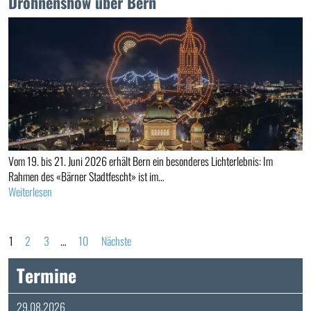
Drohnenshow über Bern
Vom 19. bis 21. Juni 2026 erhält Bern ein besonderes Lichterlebnis: Im
Rahmen des «Bärner Stadtfescht» ist im…
Weiterlesen
1
2
3
…
10
Nächste
Termine
29.08.2026